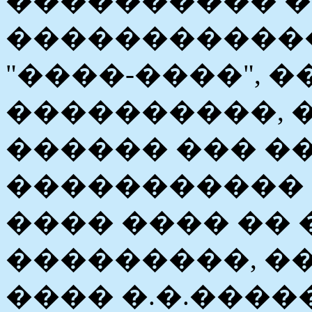
���������� 
������������
"����-����", 
����������, 
������ ��� �
�����������
���� ���� ��
���������, �
���� �.�.����