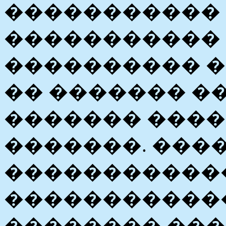
�����������
����������� 
���������� �
�� ������� �
������� ���
�������. ���
�����������
������������
�������� ���