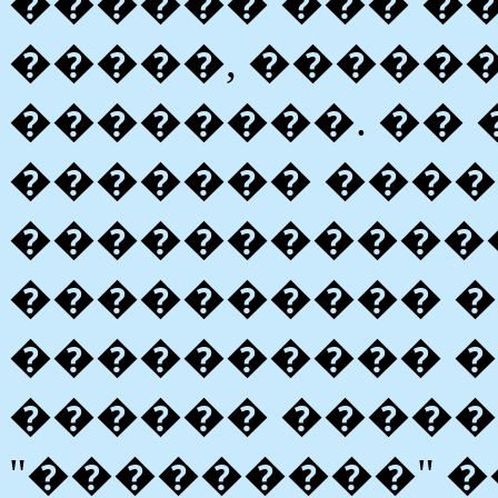
������ ��� �
�����, �����
��������. ��
������� ���
������������ 
���������� �
���������� �
������ �����
"���������" �