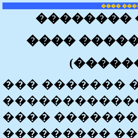
���� ���
��������
���� �����
(�������
��� ������� 
������������
���� �������
��������� ��