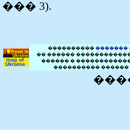
��� 3).
����������
�������
�� ������ ������������
������ � ������������
���������� ������ 
���� 