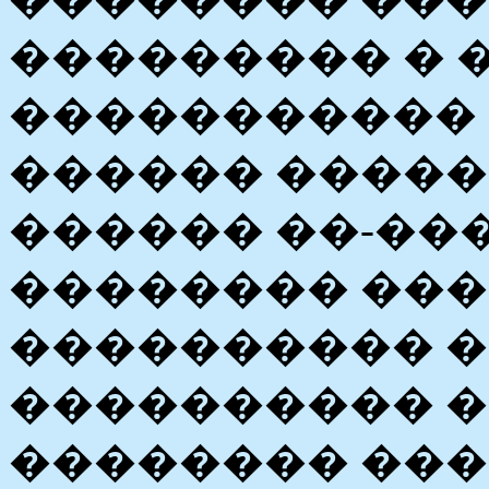
��������� � 
����������� 
������ �����
������ ��-��
�������� ���
���������� �
���������� �
�������� ���