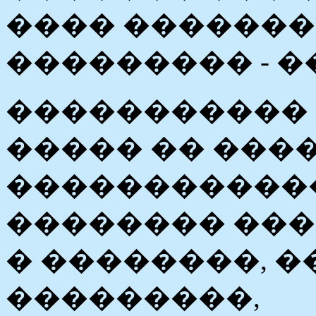
���� �������
��������� - 
����������� 
����� �� ����
�����������
�������� ��
� ��������, �
���������,