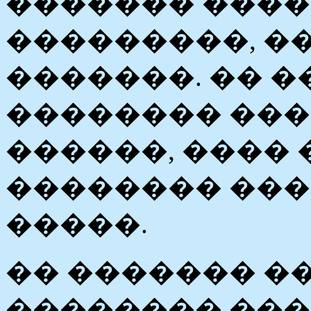
������� ����
���������, �
�������. �� 
�������� ���
������, ���� 
�������� ����
�����.
�� ������� �
�������� ���