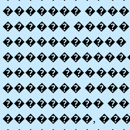
������� ����
������ �����
����������� 
������������
����� ������
������� ����
��������� ���
��������, ��