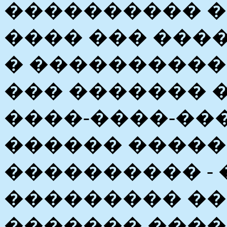
���������� �
���� ��� ���
� ����������
��� ������� 
����-����-��
������ �����
���������� - 
��������� �
������� ����