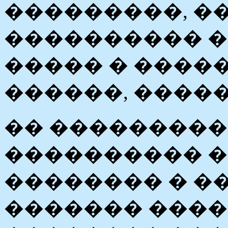
���������, ��
���������� ��
����� � ����
������, �����
�� ��������
���������� 
�������� � �
������� ����