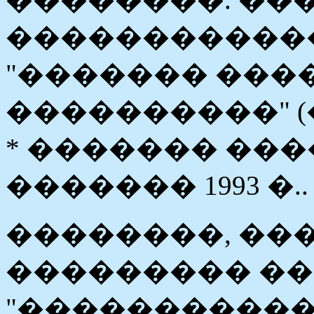
�����������
"������� ���
����������" (
* ������� ���
������� 1993 �..
��������, ��
��������� �
"�����������