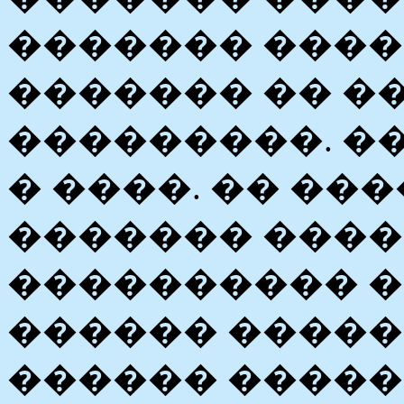
������� ����
������� �� �
���������. ��
� ����. �� ��
������� ����
���������� �
������ �����
������ �����