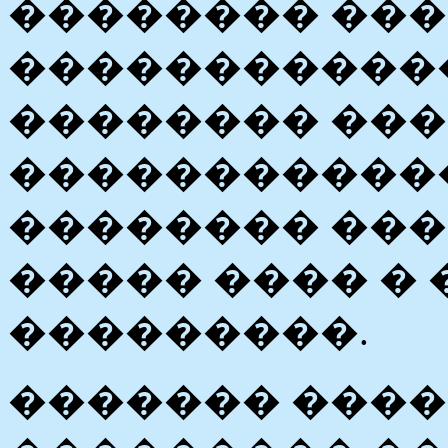
�������� ��
������������
�������� ��
������������
�������� ���
����� ���� �
���������.
������� ���