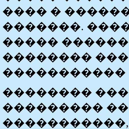
���� � �����
�������. ���
����� �������
�������� ��
����������� 
�������� ��
��������� �
�����������,