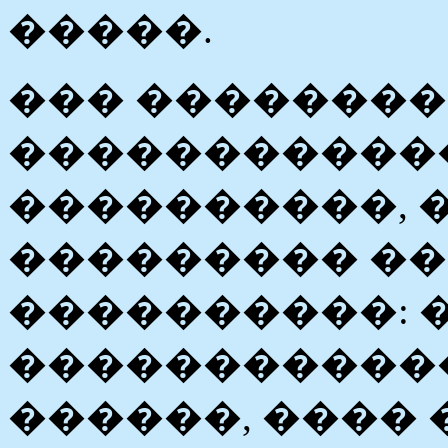
�����.
��� ��������
������������
����������, 
��������� �
����������: �
������������
������, ����