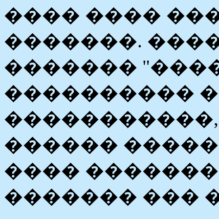
���� ���� ��
�������. ���
������� "����
���������� 
�����������,
������ �����
���� ������
������� ��� 