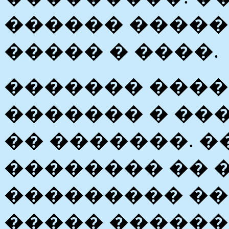
������ �����
����� � ����.
������� ����
������� � ��
�� �������. 
�������� �� 
��������� �
����� ������