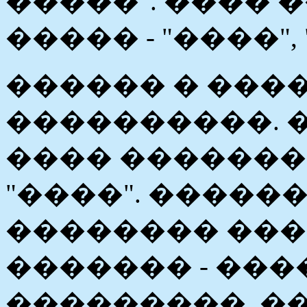
�����". ���� 
����� - "����",
������ � ���
����������. �
���� �������
"����". �����
�������� ���
������� - ����
���������. �