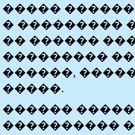
����� �����
� ��������� 
�� ������ ��
��������� �
������, �����
�����.
������ �����
���������� �