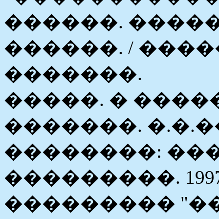
������. ����
������. / ����
�������.
�����. � �����
�������. �.�.�
��������: ���
���������. 1997. 
��������� "�