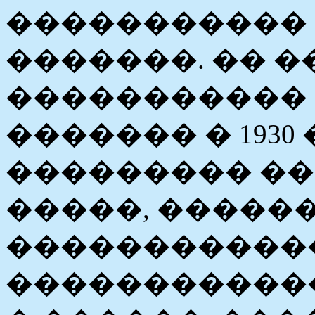
����������� �
�������. �� �
����������� 
������� � 1930
��������� �� 
�����, �����
�����������
�����������