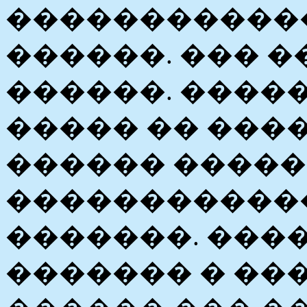
�����������
������. ��� �
������. ����
����� �� ���
������ �����
�����������
�������. ����
������� � ��