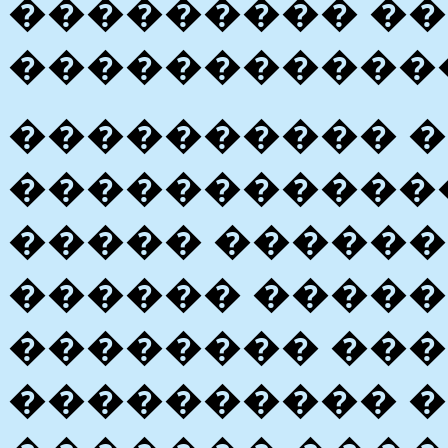
��������� ��
�����������
���������� �
������������
����� ������
������ �����
�������� ���
���������� �