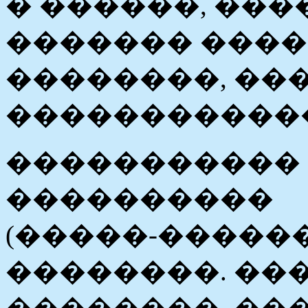
� ������, ��
������� ����
��������, ��
������������
�����������
����������
(�����-�����
��������. ����
��������. ��