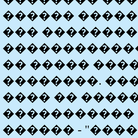
������ �����
��� ��������
�����������
�� ����� ���
��������. ���
���� �� ����
����������� 
������ - "����