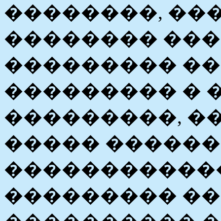
��������, ���
�������� ��
��������� �
��������� � 
���������, ��
����� �����
������������
��������� ��