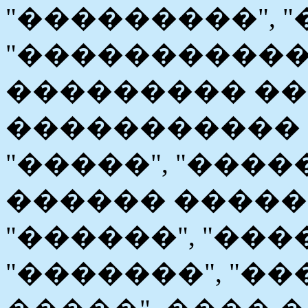
"���������", "
"�����������
��������� �
����������� 
"�����", "�����
������ ����� 
"������", "���
"�������", "��