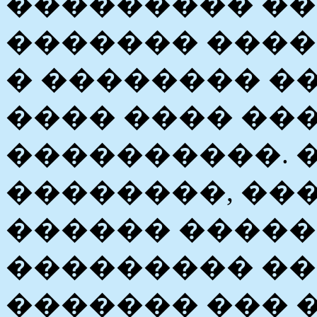
��������� �
������� ����
� �������� ��
���� ���� �
����������. 
��������, ���
������ �����
��������� ��
������� ��� 