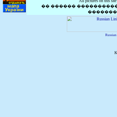
All pictures on this si
�� ������ ����������
�������
Russia
K