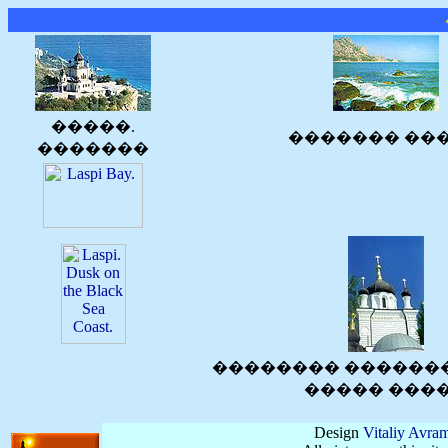
�����.
������� ��
�������
�������� �������
����� ���
Design
Vitaliy Avra