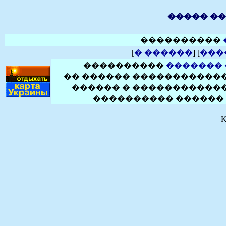
����� ��
����������
[
� ������
] [
���
����������
�������
�� ������ ������������
������ � ������������
���������� ������ 
K