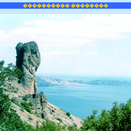
���������� ��������