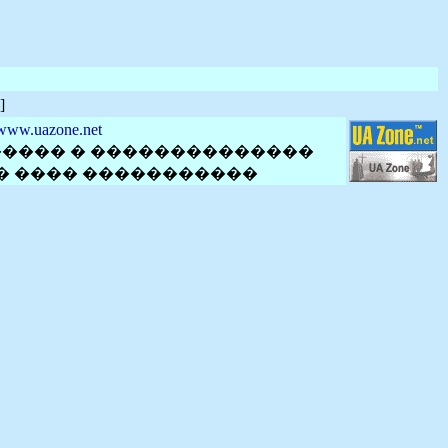
]
www.uazone.net
����� � ��������������
� ���� �����������