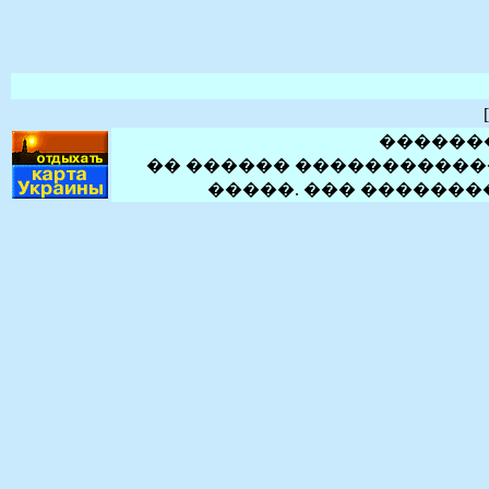
[
������
�� ������ �����������
�����. ��� ������