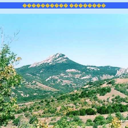
���������� ��������