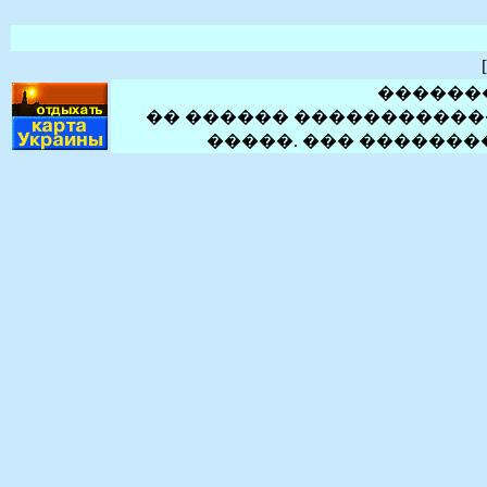
[
������
�� ������ �����������
�����. ��� ������