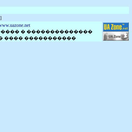
]
www.uazone.net
����� � ��������������
� ���� �����������