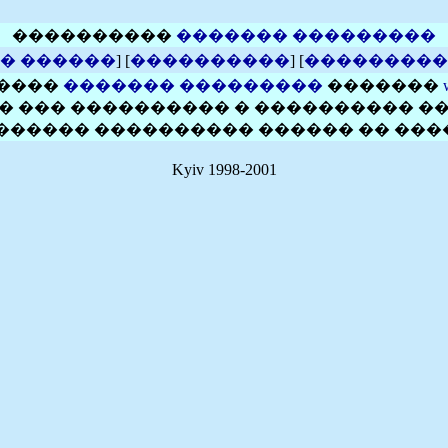
����������
������� ���������
� ������
] [
����������
] [
���������
����
������� ���������
�������
� ��� ���������� � ���������� �
������� ���������� ������ �� ���
Kyiv 1998-2001