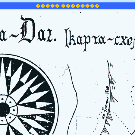
����� ��������