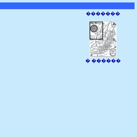
�������
� ������