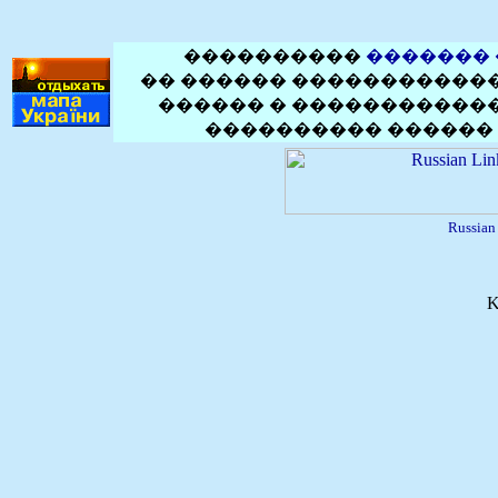
����������
�������
�� ������ ������������
������ � ������������
���������� ������ 
Russia
K