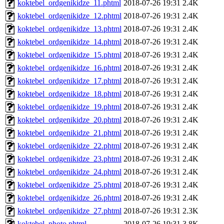
koktebel_ordgenikidze_11.phtml
2018-07-26 19:31
2.4K
koktebel_ordgenikidze_12.phtml
2018-07-26 19:31
2.4K
koktebel_ordgenikidze_13.phtml
2018-07-26 19:31
2.4K
koktebel_ordgenikidze_14.phtml
2018-07-26 19:31
2.4K
koktebel_ordgenikidze_15.phtml
2018-07-26 19:31
2.4K
koktebel_ordgenikidze_16.phtml
2018-07-26 19:31
2.4K
koktebel_ordgenikidze_17.phtml
2018-07-26 19:31
2.4K
koktebel_ordgenikidze_18.phtml
2018-07-26 19:31
2.4K
koktebel_ordgenikidze_19.phtml
2018-07-26 19:31
2.4K
koktebel_ordgenikidze_20.phtml
2018-07-26 19:31
2.4K
koktebel_ordgenikidze_21.phtml
2018-07-26 19:31
2.4K
koktebel_ordgenikidze_22.phtml
2018-07-26 19:31
2.4K
koktebel_ordgenikidze_23.phtml
2018-07-26 19:31
2.4K
koktebel_ordgenikidze_24.phtml
2018-07-26 19:31
2.4K
koktebel_ordgenikidze_25.phtml
2018-07-26 19:31
2.4K
koktebel_ordgenikidze_26.phtml
2018-07-26 19:31
2.4K
koktebel_ordgenikidze_27.phtml
2018-07-26 19:31
2.3K
koktebel_photo.phtml
2018-07-26 19:31
3.8K