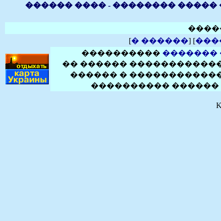
������ ���� - �������� ����� �
����
[
� ������
] [
���
����������
�������
�� ������ ������������
������ � ������������
���������� ������ 
K