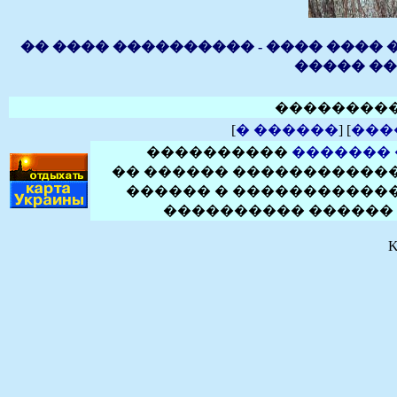
�� ���� ���������� - ���� ���� 
����� ���
��������
[
� ������
] [
���
����������
�������
�� ������ ������������
������ � ������������
���������� ������ 
K