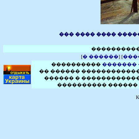
��� ���� ���� �����
���������
[
� ������
] [
���
����������
�������
�� ������ ������������
������ � ������������
���������� ������ 
K