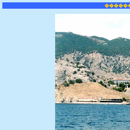
�����