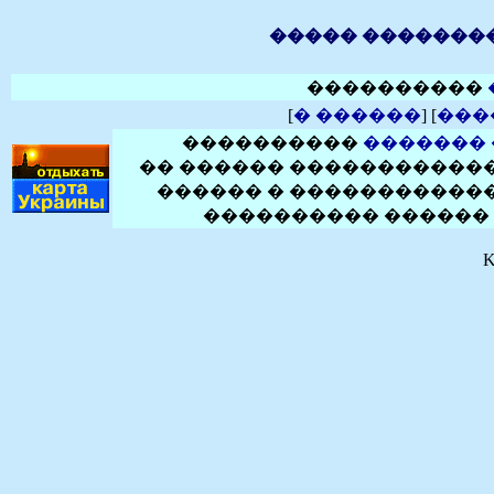
����� �������
����������
[
� ������
] [
���
����������
�������
�� ������ ������������
������ � ������������
���������� ������ 
K