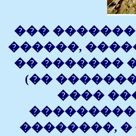
��� �������
������, �����
�� ������� 
(�� �������
���� ��
���������
��������, � 