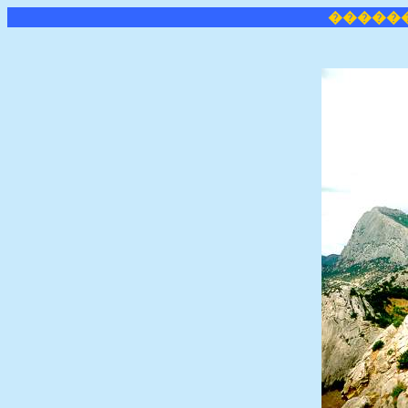
�����