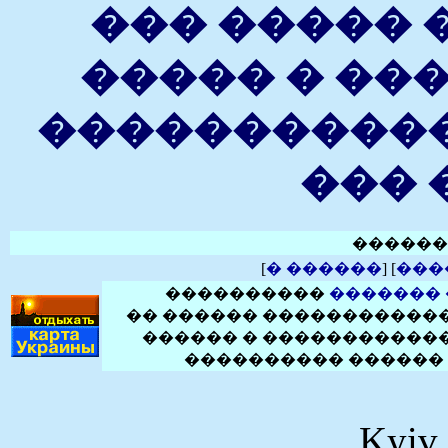
��� �����
����� � ��
����������
��� 
�����
[
� ������
] [
���
����������
�������
�� ������ ������������
������ � ������������
���������� ������ 
Kyiv