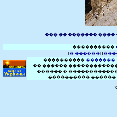
��� �� ������� ����
����������
[
� ������
] [
���
����������
�������
�� ������ ������������
������ � ������������
���������� ������ 
K