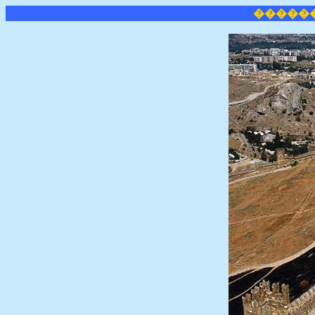
�����