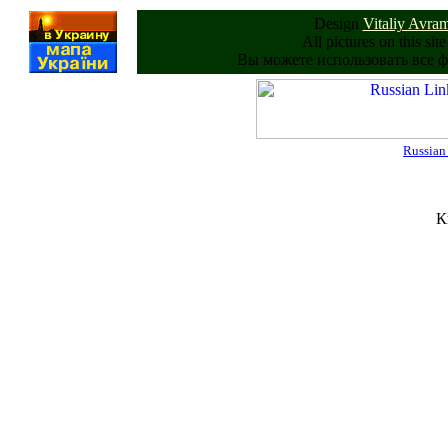
Design
Vitaliy Avra
All pictures on this si
Вы можете использовать все 
Russia
К