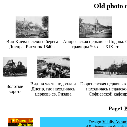
Old photo 
Вид Киева с левого берега
Андреевская церковь с Подола. 
Днепра. Рисунок 1840г.
гравюры 50-х гг. XIX ст.
Вид на часть подоола и
Георгиевская церковь в
Золотые
Днепр, где находилась
находилась недалеко
ворота
церковь св. Риздва
Софиевской кафед
Page1
P
Design
Vitaliy Avra
All pictures on this si