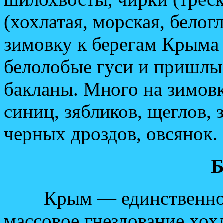
(хохлатая, морская, белог
зимовку к берегам Крыма 
белолобые гуси и пришлы
бакланы. Много на зимов
синиц, зябликов, щеглов, 
черных дроздов, овсянок.
Б
Крым — единственное ме
массовое гнездование хох