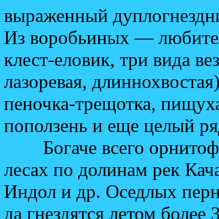
выраженный дуплогнездн
Из воробьиных — любите
клест-еловик, три вида в
лазоревая, длиннохвостая)
пеночка-трещотка, пищух
поползень и еще целый р
Богаче всего орнитофа
лесах по долинам рек Кача
Индол и др. Оседлых перн
да гнездятся летом более 