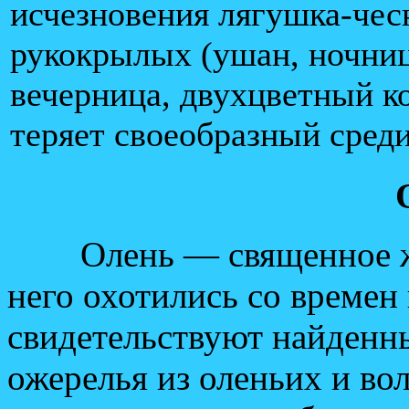
исчезновения лягушка-чес
рукокрылых (ушан, ночниц
вечерница, двухцветный к
теряет своеобразный сред
Олень — священное жив
него охотились со времен
свидетельствуют найденн
ожерелья из оленьих и во