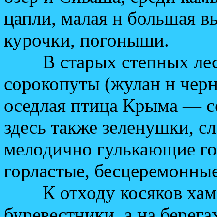
цапли, малая н большая 
курочки, погоныши.
В старых степных лесо
сорокопуты (жулан н черн
оседлая птица Крыма — се
здесь также зеленушки, сл
мелодично гулькающие го
горластые, бесцеремонные
К отходу косяков хамсы
буревестники, а на берег