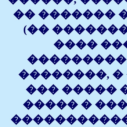
�� ������� 
(�� �������
���� ��
���������
��������, � 
��� �����
����� � ��
����������