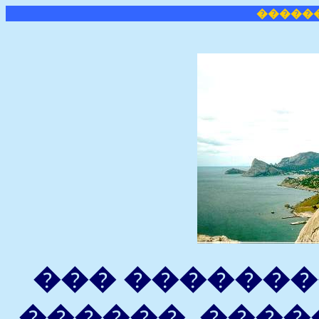
�����
��� �������
������, �����