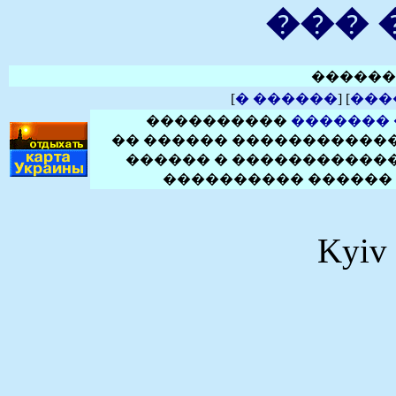
��� 
�����
[
� ������
] [
���
����������
�������
�� ������ ������������
������ � ������������
���������� ������ 
Kyiv