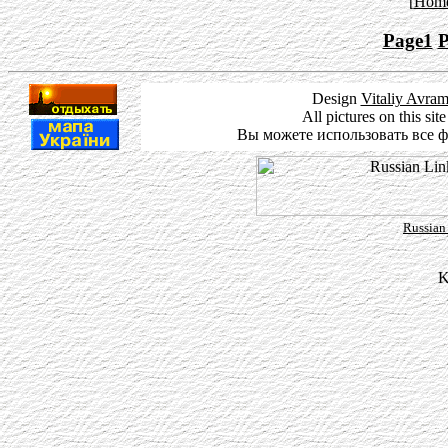
[
Hom
Page1
P
Design
Vitaliy Avra
All pictures on this si
Вы можете использовать все 
Russia
K