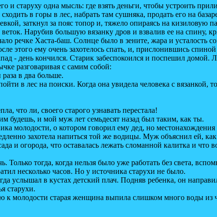
и старуху одна мысль: где взять деньги, чтобы устроить при
дить в горы в лес, набрать там сушняка, продать его на базаре
й, заткнул за пояс топор и, тяжело опираясь на кизиловую пал
веток. Нарубив большую вязанку дров и взвалив ее на спину, кря
о речке Хаста-баш. Солнце было в зените, жара и усталость с
осле этого ему очень захотелось спать, и, прислонившись спиной 
д - день кончился. Старик забеспокоился и поспешил домой. Ле
ычке разговаривая с самим собой:
раза в два больше.
 в лес на поиски. Когда она увидела человека с вязанкой, то 
ла, что ли, своего старого узнавать перестала!
 будешь, и мой муж лет семьдесят назад был таким, как ты.
а молодости, о котором говорил ему дед, но местонахождения к
ленно захотела напиться той же водицы. Муж объяснил ей, как 
сада и огорода, что оставалась лежать сломанной калитка и что 
олько тогда, когда нельзя было уже работать без света, вспомни
атил несколько часов. Но у источника старухи не было.
а услышал в кустах детский плач. Подняв ребенка, он направил
ья старухи.
к молодости старая женщина выпила слишком много воды из ч