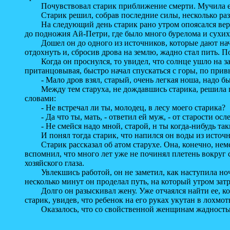
Почувствовал старик приближение смерти. Мучила его 
Старик решил, собрав последние силы, несколько раз схо
На следующий день старик рано утром опоясался веревко
до подножия Ай-Петри, где было много бурелома и сухих 
Дошел он до одного из источников, которые дают начал
отдохнуть и, сбросив дрова на землю, жадно стал пить. П
Когда он проснулся, то увидел, что солнце ушло на запа
пританцовывая, быстро начал спускаться с горы, по прив
- Мало дров взял, старый, очень легкая ноша, надо бы 
Между тем старуха, не дождавшись старика, решила пойти
словами:
- Не встречал ли ты, молодец, в лесу моего старика?
- Да что ты, мать, - ответил ей муж, - от старости ослеп
- Не смейся надо мной, старой, н ты когда-нибудь таким
И понял тогда старик, что напился он воды из источник
Старик рассказал об атом старухе. Она, конечно, немед
вспомнил, что много лет уже не починял плетень вокруг 
хозяйского глаза.
Увлекшись работой, он не заметил, как наступила ночь. Т
несколько минут он проделал путь, на который утром затр
Долго он разыскивал жену. Уже отчаялся найти ее, когд
старик, увидев, что ребенок на его руках укутан в лохмот
Оказалось, что со свойственной женщинам жадностью 