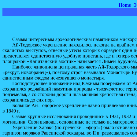
Home
Э
Самым интересным археологическим памятником мисхорског
Ай-Тодорское укрепление находилось некогда на крайнем в с
скалистых выступов, отвесные утесы которых образуют один 
представляет единственную удобную пристань, где и теперь ос
площадкой «Капитанский мостик» называется Лимен-Буруном, ч
Наиболее живописна центральная часть Ай-Тодорского мыса. В
«рекрут, новобранец»), поэтому отрог назывался Монастырь-
единственным следом исчезнувшего монастыря.
Господствующее положение над Южным побережьем от Аюдага 
сохранился редчайший памятник природы - тысячелетнее терпе
подземелья, а со стороны дороги шла мощная крепостная стена
сохранились до сих пор.
Большое Ай-Тодорское укрепление давно привлекало внимани
в 1849 г.
Самые крупные исследования проводились в 1931, 1932 и 1935
могильник. Свои выводы, основанные не только на материале п
Укрепление Харакс (по-гречески - «форт») было основано в 70-
гарнизон моряков Равеннской эскадры, во II в. размещались со