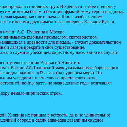
опровод из глиняных труб. В крепости и за ее стенами у
ругим римским богам и богиням, фракийскому герою-всаднику,
целая мраморная плита начала III в. с изображением
сью с именами двух римских легионеров - Клавдия Руса и
в имени А.С. Пушкина в Москве.
 занимались рыбным промыслом, скотоводством,
менявшихся в древности для письма, - служат доказательством
енный лагерь прекратил свое существование.
лжало служить убежищем окрестному населению на случай
купец-путешественник Афанасий Никитин.
ма к России Ай-Тодорский маяк указывал путь бороздящим
с видна надпись: «37 саж.» (над уровнем моря). По
льшим усердием вместо своего престарелого отца,
ественной войны вахту на маяке долгие годы возглавлял
ору немало лирических строк.
. Хижина их пришла в ветхость, да и не удивительно:
рошечный огород и садик едва-едва давали им скудное