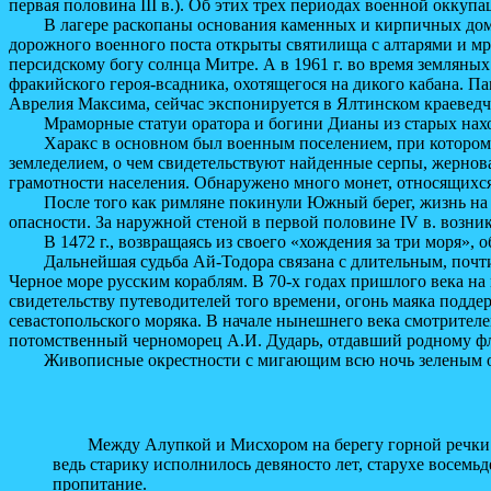
первая половина III в.). Об этих трех периодах военной окку
В лагере раскопаны основания каменных и кирпичных домов,
дорожного военного поста открыты святилища с алтарями и м
персидскому богу солнца Митре. А в 1961 г. во время земляных
фракийского героя-всадника, охотящегося на дикого кабана. 
Аврелия Максима, сейчас экспонируется в Ялтинском краеведч
Мраморные статуи оратора и богини Дианы из старых находо
Харакс в основном был военным поселением, при котором ж
земледелием, о чем свидетельствуют найденные серпы, жернова
грамотности населения. Обнаружено много монет, относящихся к
После того как римляне покинули Южный берег, жизнь на Ай
опасности. За наружной стеной в первой половине IV в. возни
В 1472 г., возвращаясь из своего «хождения за три моря», 
Дальнейшая судьба Ай-Тодора связана с длительным, почти 
Черное море русским кораблям. В 70-х годах пришлого века на
свидетельству путеводителей того времени, огонь маяка подде
севастопольского моряка. В начале нынешнего века смотрител
потомственный черноморец А.И. Дударь, отдавший родному фл
Живописные окрестности с мигающим всю ночь зеленым огнем
Между Алупкой и Мисхором на берегу горной речки Хаст
ведь старику исполнилось девяносто лет, старухе восемьд
пропитание.