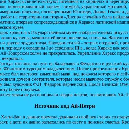
пации Харакса свидетельствуют штемпеля на кирпичах и черепице.
 цементированный водоем - нимфей, украшенный мозаикой, вод
раморными плитами, посвященными Юпитеру, Диане, Гекате и д
 работ на территории санатория «Днепр» случайно была найдена 
Памятник, впервые сопровождающийся в Хараксе латинской надпи
еском музее.
к хранятся в Государственном музее изобразительных искусст
или кузнецы, меднолитейщики, ювелиры, гончары. Жители его
 и другие орудия труда. Находки стилей - острых стержней, при
 периоду с середины I до середины III в., когда Харакс как во
-Тодорском холме не прекратилась. Укрепление Харакс продо
к некрополь.
обогнул этот мыс на пути из Балаклавы в Феодосию и русский 
300-летним турецким владычеством. После присоединения Кры
 мысе был выстроен каменный маяк, над цоколем которого и сейча
рживали дочери смотрителя, которые несли маячную службу с бо
ем был художник Ф.П. Федоров-Керченский. После Великой Отеч
оту более полувека.
 маяка не раз волновали сердца поэтов, посвятивших Ай-Тод
Источник под Ай-Петри
а-баш в давние времена доживали свой век старик со старухой
есят, а дети их давно разъехались по свету в поисках счастья. К