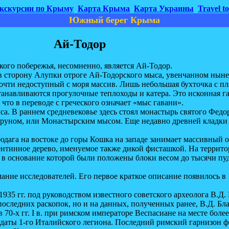
кскурсии по Крыму
Карта Крыма
Карта Украины
Travel t
Южный берег Крыма
Ай-Тодор
о побережья, несомненно, является Ай-Тодор.
торону Алупки отроге Ай-Тодорского мыса, увенчанном ныне м
почти недоступный с моря массив. Лишь небольшая бухточка с 
танавливаются прогулочные теплоходы и катера. Это исконная г
то в переводе с греческого означает «мыс гавани».
 раннем средневековье здесь стоял монастырь святого Федора 
Буруном, или Монастырским мысом. Еще недавно древней кладк
на востоке до горы Кошка на западе занимает массивный отро
нтинное дерево, именуемое также дикой фисташкой. На террито
, в основание которой были положены блоки весом до тысячи пу
е исследователей. Его первое краткое описание появилось в 1
 гг. под руководством известного советского археолога В.Д. Б
оследних раскопок, но и на данных, полученных ранее, В.Д. Бл
х гг. I в. при римском императоре Веспасиане на месте более р
лдаты 1-го Италийского легиона. Последний римский гарнизон фо