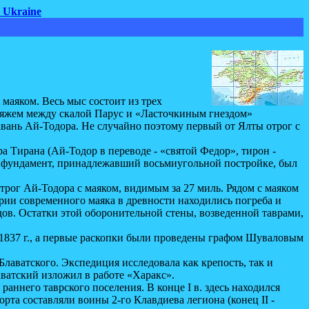
o Ukraine
аяком. Весь мыс состоит из трех
пляжем между скалой Парус и «Ласточкиным гнездом»
авань Ай-Тодора. Не случайно поэтому первый от Ялты отрог с
Тирана (Ай-Тодор в переводе - «святой Федор», тирон -
и фундамент, принадлежавший восьмиугольной постройке, был
г Ай-Тодора с маяком, видимым за 27 миль. Рядом с маяком
рии современного маяка в древности находились погреба и
дов. Остатки этой оборонительной стены, возведенной таврами,
837 г., а первые раскопки были проведены графом Шуваловым
лаватского. Экспедиция исследовала как крепость, так и
аватский изложил в работе «Харакс».
аннего таврского поселения. В конце I в. здесь находился
рта составляли воины 2-го Клавдиева легиона (конец II -